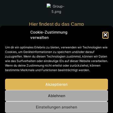
Hier findest du das Camp
Cookie-Zustimmung
Der Ort des neuen Camp wird noch bekanntgegeben
verwalten
Kontakt
Um dir ein optimales Erlebnis zu bieten, verwenden wir Technologien wie
Cookies, um Geräteinformationen zu speichern und/oder darauf
Folge uns
zuzugreifen. Wenn du diesen Technologien zustimmst, können wir Daten
wie das Surfverhalten oder eindeutige IDs auf dieser Website verarbeiten.
Wenn du deine Zustimmung nicht erteilst oder zurückziehst, können
In den sozialen Medien erfährst Du alles neue immer als erstes.
bestimmte Merkmale und Funktionen beeinträchtigt werden.
Akzeptieren
Impressum
Datenschutz
Ablehnen
Einstellungen ansehen
Copyright © 2023 - 2025 Halloween Horror Camp